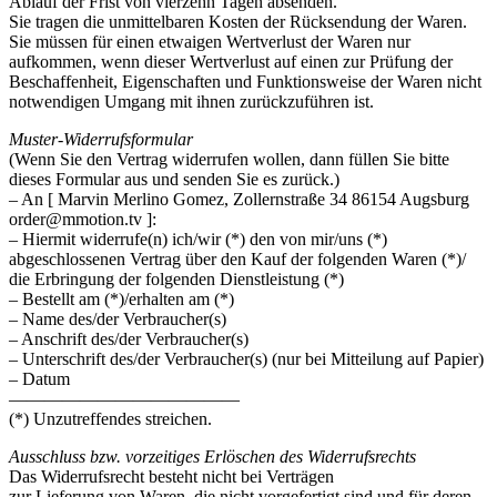
Ablauf der Frist von vierzehn Tagen absenden.
Sie tragen die unmittelbaren Kosten der Rücksendung der Waren.
Sie müssen für einen etwaigen Wertverlust der Waren nur
aufkommen, wenn dieser Wertverlust auf einen zur Prüfung der
Beschaffenheit, Eigenschaften und Funktionsweise der Waren nicht
notwendigen Umgang mit ihnen zurückzuführen ist.
Muster-Widerrufsformular
(Wenn Sie den Vertrag widerrufen wollen, dann füllen Sie bitte
dieses Formular aus und senden Sie es zurück.)
– An [ Marvin Merlino Gomez, Zollernstraße 34 86154 Augsburg
order@mmotion.tv ]:
– Hiermit widerrufe(n) ich/wir (*) den von mir/uns (*)
abgeschlossenen Vertrag über den Kauf der folgenden Waren (*)/
die Erbringung der folgenden Dienstleistung (*)
– Bestellt am (*)/erhalten am (*)
– Name des/der Verbraucher(s)
– Anschrift des/der Verbraucher(s)
– Unterschrift des/der Verbraucher(s) (nur bei Mitteilung auf Papier)
– Datum
—————————————
(*) Unzutreffendes streichen.
Ausschluss bzw. vorzeitiges Erlöschen des Widerrufsrechts
Das Widerrufsrecht besteht nicht bei Verträgen
zur Lieferung von Waren, die nicht vorgefertigt sind und für deren