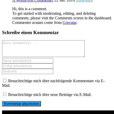
A WordPress Commenter
22 Jan. 2019
Antworten
Hi, this is a comment.
To get started with moderating, editing, and deleting
comments, please visit the Comments screen in the dashboard.
Commenter avatars come from
Gravatar
.
Schreibe einen Kommentar
Kommentieren
Gib
deinen
Gib
Namen
deine
Gib
oder
E-
deine
Benutzernamen
Mail-
Website-
Benachrichtige mich über nachfolgende Kommentare via E-
zum
Adresse
URL
Mail.
Kommentieren
zum
ein
ein
Kommentieren
(optional)
Benachrichtige mich über neue Beiträge via E-Mail.
ein